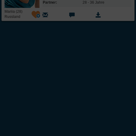
Partner:
28 - 36 Jahre
Mariia (28)
Russland
Über Inter
Friendship
InterFriendship ist eine seriöse
Singlebörse
für Ost-West-Kontakte, über die Du