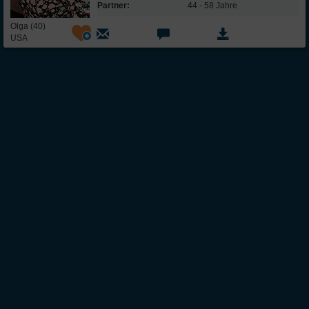
Partner:
44 - 58 Jahre
Olga (40)
USA
Über Inter
Friendship
InterFriendship ist eine seriöse
Singlebörse
für Ost-West-Kontakte, über die Du