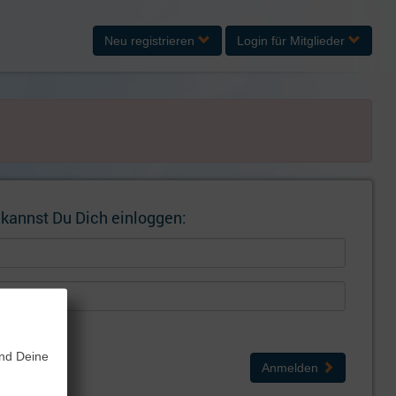
Neu registrieren
Login
für Mitglieder
 kannst Du Dich einloggen:
gen
und Deine
Anmelden