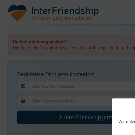
Du bist nicht angemeldet!
Die Seite, die Du aufrufen wolltest, ist nur für registrierte und 
Registriere Dich jetzt kostenlos!
InterFriendship jetzt kennenl
Wir nutz