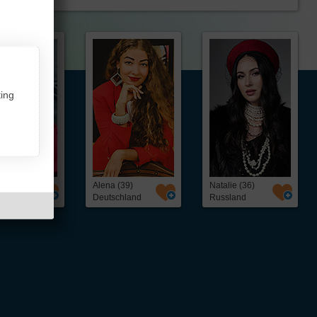
ing
a (42)
Alena (39)
Natalie (36)
ussland
Deutschland
Russland
ntakt,
Über InterFriendship