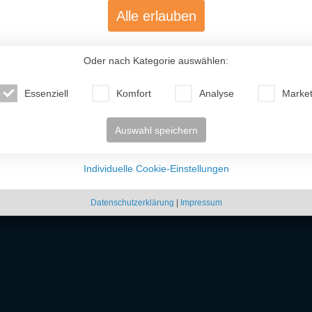
Alle erlauben
Oder nach Kategorie auswählen:
Essenziell
Komfort
Analyse
Market
Auswahl speichern
Individuelle Cookie-Einstellungen
Ekaterina (34)
Alina (51)
Yelen
Russland
Russland
Weißr
Datenschutzerklärung
|
Impressum
 unkompliziert osteuropäische
Frauen kennenlernen
kannst. Ob freundschaftlicher Ko