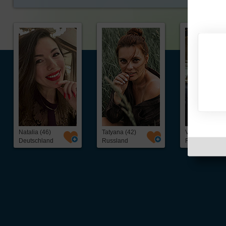
Natalia (46)
Tatyana (42)
Vic (38)
Deutschland
Russland
Russland
Über Inter
Friendship
InterFriendship ist eine seriöse
Singlebörse
für Ost-West-Kontakte, über die Du