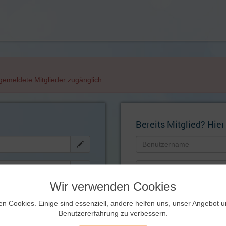
angemeldete Mitglieder zugänglich.
Bereits Mitglied? Hier
Wir verwenden Cookies
Künftig automatisch einlog
ernen!
en Cookies. Einige sind essenziell, andere helfen uns, unser Angebot 
Zugangsdaten
Benutzererfahrung zu verbessern.
vergessen?