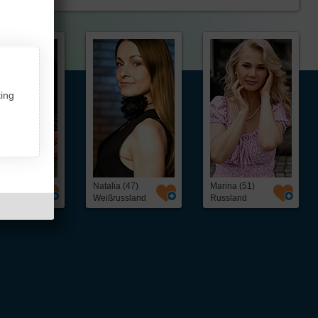
ing
 (43)
Natalia (47)
Marina (51)
rlande
Weißrussland
Russland
ntakt,
Über InterFriendship