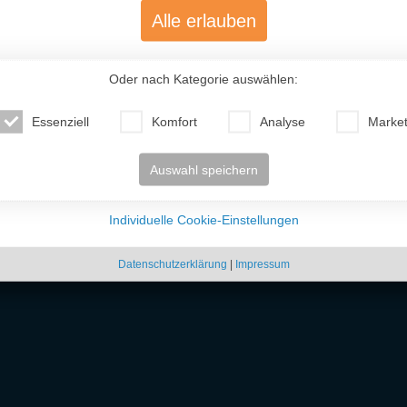
Alle erlauben
Oder nach Kategorie auswählen:
Essenziell
Komfort
Analyse
Market
Auswahl speichern
Individuelle Cookie-Einstellungen
Yelena (42)
Nadiia (38)
Elena
Weißrussland
Ukraine
Niede
Datenschutzerklärung
|
Impressum
 unkompliziert osteuropäische
Frauen kennenlernen
kannst. Ob freundschaftlicher Ko