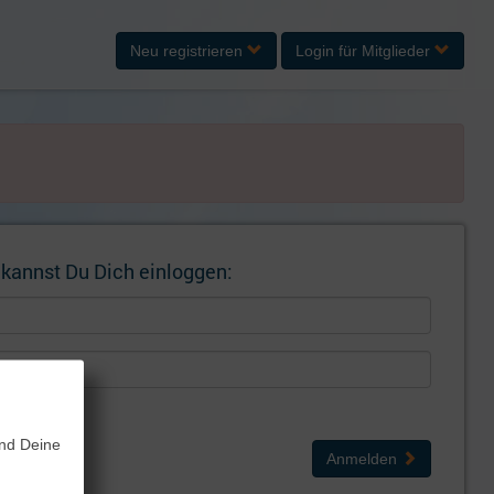
Neu registrieren
Login
für Mitglieder
 kannst Du Dich einloggen:
gen
und Deine
Anmelden