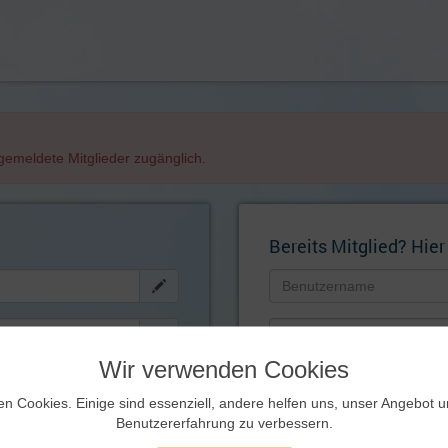
angemeldete Mitglieder zugänglich.
Bereits Mitglied? Hier
Wir verwenden Cookies
Künftig automatisch einlog
ernen!
en Cookies. Einige sind essenziell, andere helfen uns, unser Angebot 
Zugangsdaten
Benutzererfahrung zu verbessern.
vergessen?