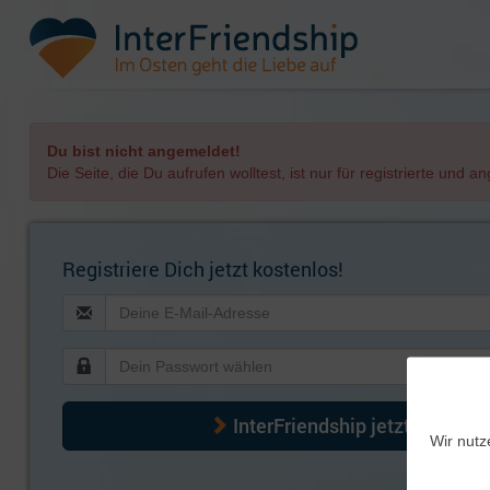
Du bist nicht angemeldet!
Die Seite, die Du aufrufen wolltest, ist nur für registrierte und 
Registriere Dich jetzt kostenlos!
InterFriendship jetzt kennenl
Wir nutz