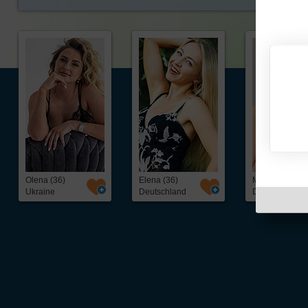
Olena (36)
Elena (36)
Mariia (44)
Ukraine
Deutschland
Deutschland
Über Inter
Friendship
InterFriendship ist eine seriöse
Singlebörse
für Ost-West-Kontakte, über die Du