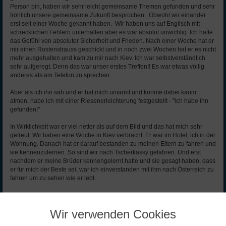
Person bin, haben wir sehr leicht gemeinsame Themen gefunden und sehr
fröhlich unsere gemeinsame Zukunft besprochen. Obwohl wir einander
erst seit einer Woche gekannt haben. Wir haben uns auf Englisch mit
schrecklichen Fehlern unterhalten aber es war absolut unwichtig. Ich hatte
das Gefühl von absoluter Sicherheit und Frieden. Nach einer Woche hat er
mir einen Rostenstrauss geschickt und in noch zwei Wochen hat er es nicht
mehr ausgehalten und kam zu mir nach Kiev. Ich war selbstverständlich
sehr aufgeregt. Denn das war unser erstes Treffen!! Es war etwas völlig
anderes als am Telefon zu sprechen.
Aber als ich ihn sah und er hat mich umarmt und konnte dabei kaum
atmen, habe ich mit einer Riesenerleichterung festgestellt - "ich habe ihn
gefunden!"
In Wirklichkeit war er viel netter als auf dem Bild und das hat mich sehr
gefreut. Wir haben eine Woche in Kiev verbracht. Er war im Hotel, ich in der
Wohnung. Danach hat er darauf bestanden zu meinen Eltern zu fahren und
sie kennenzulernen. So sind wir nach Tscherkassy gefahren. Und erst
nachdem er meine Brüder kennengelernt hatte und sie gesagt haben, dass
er für mich der Beste sei, war ich einverstanden mit ihm nach Österreich zu
fahren um zu sehen wie er lebt.
Ich weiß, es ging alles sehr schnell... aber für mich ist es wie im Surfing -
wenn man eine Welle hat, muss man mit der Welle fliegen, sonst...
Wir verwenden Cookies
Also, in 2 Wochen sind wir zu ihm geflogen, wo er mich seinen Kindern