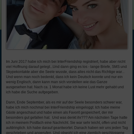
Im Juni 2017 habe ich mich bei InterFriendship registriert, habe aber nicht
viel Hoffnung darauf gelegt...Und dann ging es los - lange Briefe, SMS und
Skypekontakte aber die Seele wusste, dass alles nicht das Richtige war...
Und wenn man noch bedenkt, dass ich kein Deutsch konnte und nur ein
wenig Englisch, dann kann man sich vorstellen wie das Ganze
ausgesehen hat. Nach ca. 1 Monat habe ich keine Lust mehr gehabt und
ich habe die Suche aufgegeben.
Dann, Ende September, als es mir auf der Seele besonders schwer war,
habe ich mich nochmal bei InterFriendship eingeloggt. Ich habe meine
Gäste angeschaut und habe einen als Favorit gespeichert, der mir
besonders gut gefallen hat. Und was denkt ihr??? Am nächsten Tage hatte
ich in meinem Postfach eine Nachricht. Sie war sehr leicht, offen und nicht
aufdringlich. Ich habe darauf geantwortet. Danach haben wir uns jeden Tag
geschrieben und angerufen. Und obwohl ich eine ziemlich geschlossene