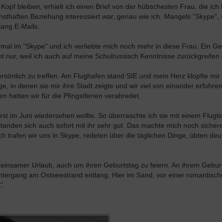
pf bleiben, erhielt ich einen Brief von der hübschesten Frau, die ich 
nsthaften Beziehung interessiert war, genau wie ich. Mangels "Skype", 
lang E-Mails.
mal im "Skype" und ich verliebte mich noch mehr in diese Frau. Ein Ge
 nur, weil ich auch auf meine Schulrussisch Kenntnisse zurückgreifen
rsönlich zu treffen. Am Flughafen stand SIE und mein Herz klopfte mir
 in denen sie mir ihre Stadt zeigte und wir viel von einander erfuhren
 hatten wir für die Pfingstferien verabredet.
t im Juni wiedersehen wollte. So überraschte ich sie mit einem Flugtic
anden sich auch sofort mit ihr sehr gut. Das machte mich noch sichere
ch trafen wir uns in Skype, redeten über die täglichen Dinge, übten de
einsamer Urlaub, auch um ihren Geburtstag zu feiern. An ihrem Gebur
tergang am Ostseestrand entlang. Hier im Sand, vor einer romantisc
".