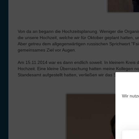
Von da an begann die Hochzeitsplanung. Weniger die Organisat
die unsere Hochzeit, welche wir für Oktober geplant hatten,
Aber getreu dem allgegenwärtigen russischen Sprichwort "Fsio
gemeinsames Ziel vor Augen.
Am 15.11.2014 war es dann endlich soweit. In kleinem Kreis 
Hochzeit. Eine kleine Überraschung hatten meine Kollegen no
Standesamt aufgestellt hatten, verließen wir das Standesamt 
Wir nutz