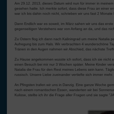
Am 29.12. 2013, dieses Datum wird nun für immer in meinem Ko
gesehen hatte. Ich merkte sofort, dass diese Frau an einer er
war ich bis dahin noch nicht, schrieben wir uns fast 2 Monate 
Dann Endlich war es soweit, im März sahen wir uns das erste 
gegenseitigen Verstehens war von Anfang an da, und das nicht
Zu Ostern flog ich dann nach Kaliningrad um meine Natalia pe
Aufregung bis zum Hals. Wir verbrachten 4 wunderschöne Tage,
Tränen in den Augen nahmen wir Abschied, das nächste Treffen
Zu Hause angekommen wusste ich sofort, dass ich sie nicht ers
einen Besuch bei mir nur 3 Wochen später. Meine Kinder verst
Natalia die Frau für den Rest meines Lebens sein kann. Tägli
russisch. Unsere Liebe zueinander vertiefte sich immer mehr.
An Pfingsten trafen wir uns in Danzig. Eine ganze Woche gem
nach einem romantischen Essen, wanderten wir bei Sonnenun
Kulisse, stellte ich ihr die Frage aller Fragen und sie sagte "JA