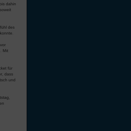
bis dahin
soweit
fühl des
 konnte.
 vor
. Mit
ket für
r, dass
utsch und
tstag,
hen