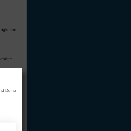
rigkeiten,
rschöne
und Deine