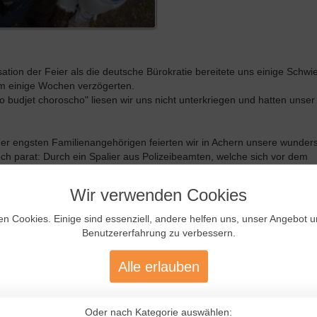
ion der Feier als die deutsche Bürokratie bereitete uns einige Schwie
 um einige Wochen verzögerten.
 budjet choroscho" liesen wir uns nicht unterkriegen und hatten unser
der engsten Familienangehörigen feierten wir in Achern unsere wunde
ch parat: Durch ein Spalier aus Polizeibeamten, welche sich vor dem
und fuhren im Polizeiwagen als Hochzeitsauto zur Feier.
Wir verwenden Cookies
en Cookies. Einige sind essenziell, andere helfen uns, unser Angebot 
Benutzererfahrung zu verbessern.
Alle erlauben
Oder nach Kategorie auswählen: