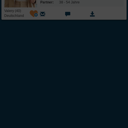
Partner:
38 - 54 Jahre
Valery (40)
Deutschland
Über Inter
Friendship
InterFriendship ist eine seriöse
Singlebörse
für Ost-West-Kontakte, über die Du