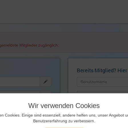
angemeldete Mitglieder zugänglich.
Bereits Mitglied? Hier
Wir verwenden Cookies
Künftig automatisch einlog
ernen!
en Cookies. Einige sind essenziell, andere helfen uns, unser Angebot 
Zugangsdaten
Benutzererfahrung zu verbessern.
vergessen?