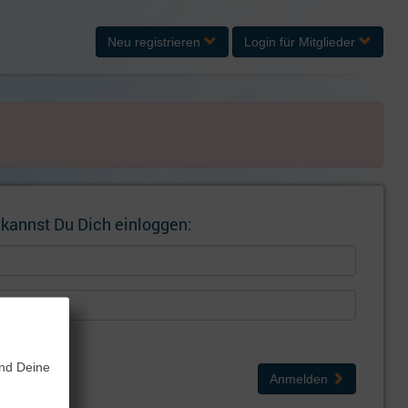
Neu registrieren
Login
für Mitglieder
 kannst Du Dich einloggen:
gen
und Deine
Anmelden