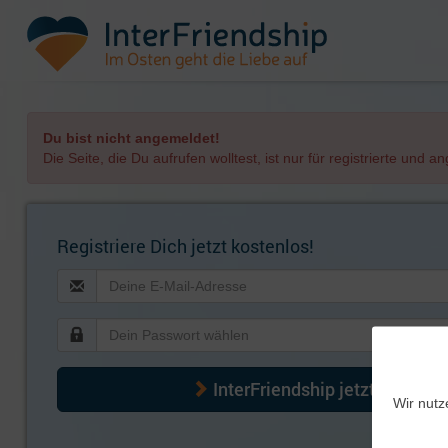
Du bist nicht angemeldet!
Die Seite, die Du aufrufen wolltest, ist nur für registrierte und 
Registriere Dich jetzt kostenlos!
InterFriendship jetzt kennenl
Wir nutz