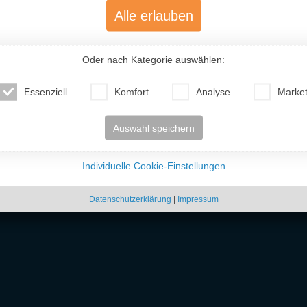
Alle erlauben
Oder nach Kategorie auswählen:
Essenziell
Komfort
Analyse
Market
Auswahl speichern
Individuelle Cookie-Einstellungen
Olga (38)
Alena (39)
Natali
Deutschland
Deutschland
Weißr
Datenschutzerklärung
|
Impressum
 unkompliziert osteuropäische
Frauen kennenlernen
kannst. Ob freundschaftlicher Ko