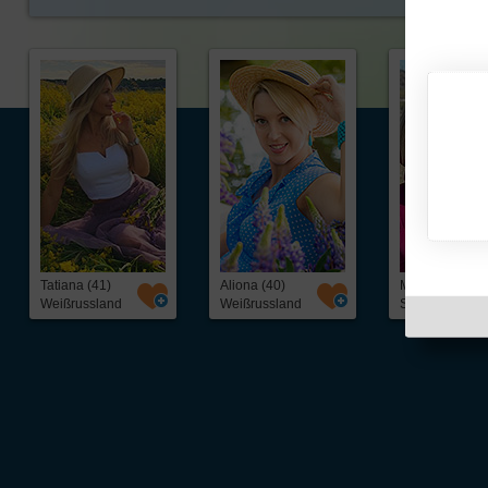
Tatiana (41)
Aliona (40)
Mariia (44)
Weißrussland
Weißrussland
Schweiz
Über Inter
Friendship
InterFriendship ist eine seriöse
Singlebörse
für Ost-West-Kontakte, über die Du