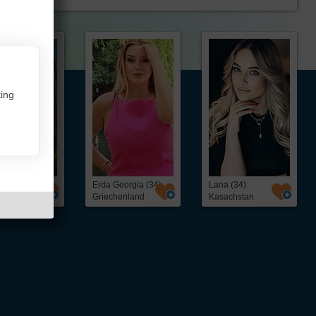
ing
a (47)
Erda Georgia (34)
Lana (34)
ussland
Griechenland
Kasachstan
ntakt,
Über InterFriendship