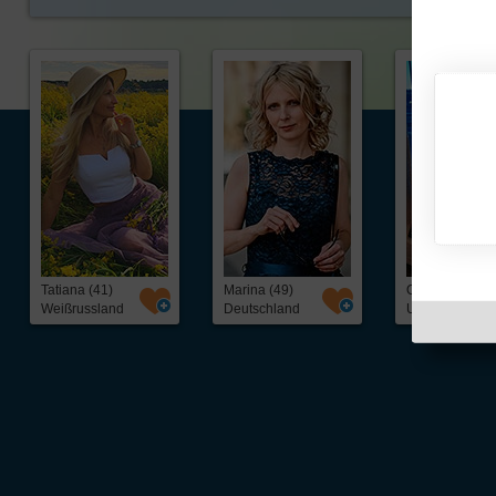
Tatiana (41)
Marina (49)
Olga (40)
Weißrussland
Deutschland
USA
Über Inter
Friendship
InterFriendship ist eine seriöse
Singlebörse
für Ost-West-Kontakte, über die Du