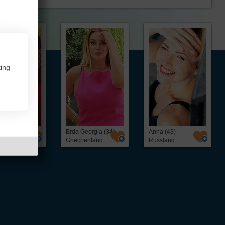
ing
ia (50)
Erda Georgia (34)
Anna (43)
chland
Griechenland
Russland
ntakt,
Über InterFriendship