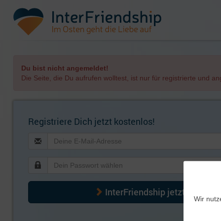
Du bist nicht angemeldet!
Die Seite, die Du aufrufen wolltest, ist nur für registrierte und 
Registriere Dich jetzt kostenlos!
InterFriendship jetzt kennenl
Wir nutz