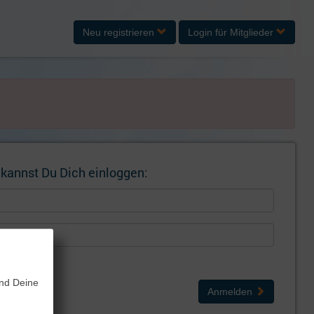
Neu registrieren
Login
für Mitglieder
 kannst Du Dich einloggen:
gen
und Deine
Anmelden