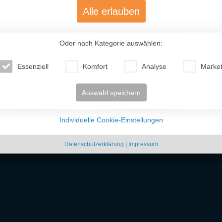
Alle erlauben
Oder nach Kategorie auswählen:
Essenziell
Komfort
Analyse
Market
Auswahl speichern
Individuelle Cookie-Einstellungen
Svetlana (46)
Viktoria (46)
Natall
Russland
Deutschland
Deuts
Datenschutzerklärung
|
Impressum
 unkompliziert osteuropäische
Frauen kennenlernen
kannst. Ob freundschaftlicher Ko