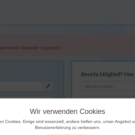
angemeldete Mitglieder zugänglich.
Bereits Mitglied? Hier
Wir verwenden Cookies
Künftig automatisch einlog
ernen!
en Cookies. Einige sind essenziell, andere helfen uns, unser Angebot 
Zugangsdaten
Benutzererfahrung zu verbessern.
vergessen?