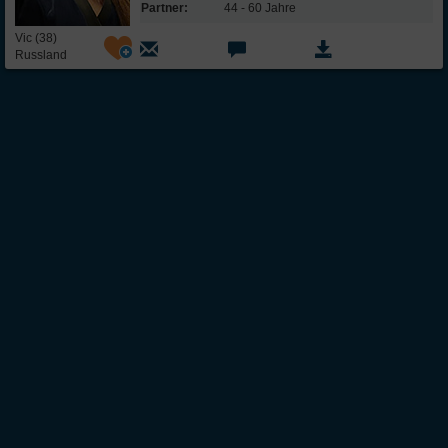
Partner:
44 - 60 Jahre
Vic (38)
Russland
Über Inter
Friendship
InterFriendship ist eine seriöse
Singlebörse
für Ost-West-Kontakte, über die Du