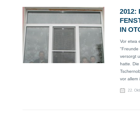
2012:
FENS
IN OT
Vor etwa e
“Freunde 
versorgt u
hatte. Die
Tschernob
vor allem
22. Ok