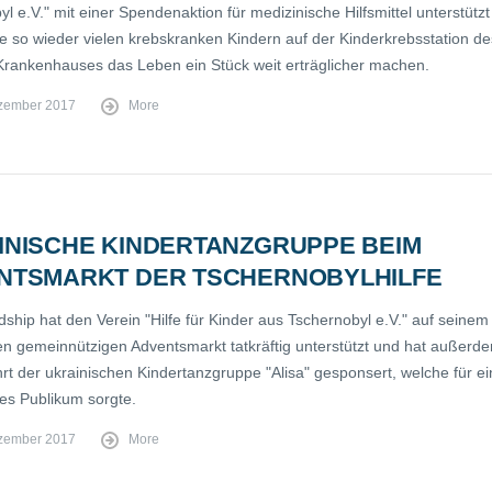
l e.V." mit einer Spendenaktion für medizinische Hilfsmittel unterstützt
e so wieder vielen krebskranken Kindern auf der Kinderkrebsstation de
rankenhauses das Leben ein Stück weit erträglicher machen.
zember 2017
More
INISCHE KINDERTANZGRUPPE BEIM
NTSMARKT DER TSCHERNOBYLHILFE
dship hat den Verein "Hilfe für Kinder aus Tschernobyl e.V." auf seinem
chen gemeinnützigen Adventsmarkt tatkräftig unterstützt und hat außerd
rt der ukrainischen Kindertanzgruppe "Alisa" gesponsert, welche für ei
tes Publikum sorgte.
zember 2017
More