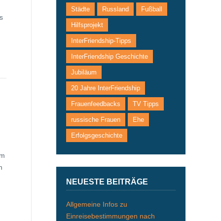
Städte
Russland
Fußball
s
Hilfsprojekt
InterFriendship-Tipps
InterFriendship Geschichte
Jubiläum
20 Jahre InterFriendship
Frauenfeedbacks
TV Tipps
russische Frauen
Ehe
Erfolgsgeschichte
em
n
NEUESTE BEITRÄGE
Allgemeine Infos zu
Einreisebestimmungen nach