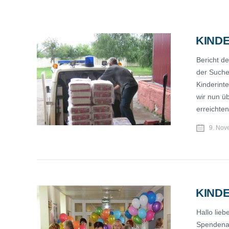
KINDE
Bericht d
der Suche
Kinderint
wir nun ü
erreichten
9. Nov
KINDE
Hallo lie
Spendenak