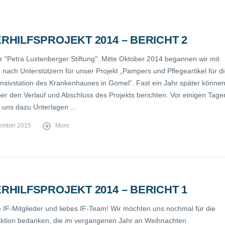
RHILFSPROJEKT 2014 – BERICHT 2
er "Petra Lustenberger Stiftung": Mitte Oktober 2014 begannen wir mit
 nach Unterstützern für unser Projekt „Pampers und Pflegeartikel für d
ensivstation des Krankenhauses in Gomel“. Fast ein Jahr später könne
ber den Verlauf und Abschluss des Projekts berichten. Vor einigen Tage
 uns dazu Unterlagen ...
ember 2015
More
RHILFSPROJEKT 2014 – BERICHT 1
be IF-Mitglieder und liebes IF-Team! Wir möchten uns nochmal für die
tion bedanken, die im vergangenen Jahr an Weihnachten