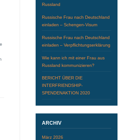
Russland
Russische Frau nach Deutschland
einladen – Schengen-Visum
Russische Frau nach Deutschland
ie
einladen – Verpflichtungserklärung
n
Wie kann ich mit einer Frau aus
n
Russland kommunizieren?
BERICHT ÜBER DIE
INTERFRIENDSHIP-
SPENDENAKTION 2020
ARCHIV
März 2026