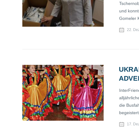
Tschernoby
und konnt
Gomeler K
22. De
UKRA
ADVE
InterFrien
alljährli
die Busfah
begeister
17. De