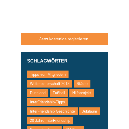
Jetzt kostenlos registrieren!
SCHLAGWÖRTER
Tipps von Mitgliedern
Weltmeisterschaft 2018
Städte
Russland
Fußball
Hilfsprojekt
InterFriendship-Tipps
InterFriendship Geschichte
Jubiläum
20 Jahre InterFriendship