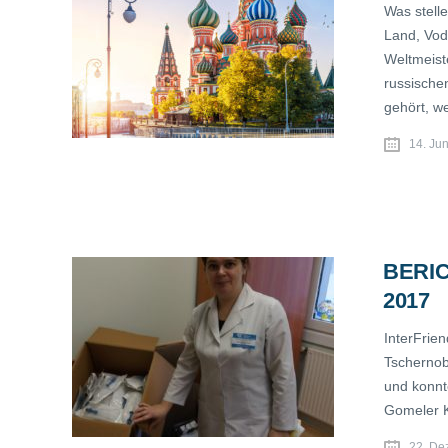
Was stell
Land, Vod
Weltmeiste
russischen
gehört, w
14. Ju
BERI
2017
InterFrie
Tschernoby
und konnt
Gomeler K
22. De