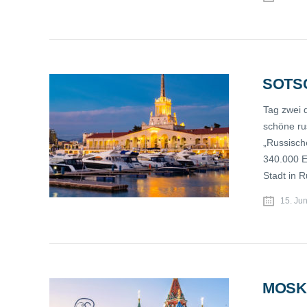
SOTS
Tag zwei 
schöne rus
„Russisch
340.000 Ei
Stadt in 
15. Ju
MOSK