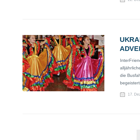
UKRA
ADVE
InterFrien
alljährli
die Busfah
begeister
17. De