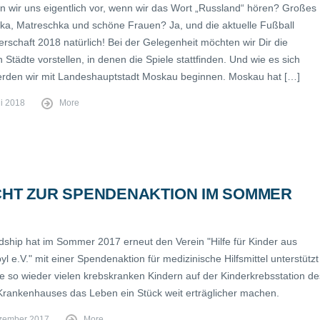
en wir uns eigentlich vor, wenn wir das Wort „Russland“ hören? Großes
ka, Matreschka und schöne Frauen? Ja, und die aktuelle Fußball
rschaft 2018 natürlich! Bei der Gelegenheit möchten wir Dir die
 Städte vorstellen, in denen die Spiele stattfinden. Und wie es sich
erden wir mit Landeshauptstadt Moskau beginnen. Moskau hat […]
ni 2018
More
CHT ZUR SPENDENAKTION IM SOMMER
ndship hat im Sommer 2017 erneut den Verein "Hilfe für Kinder aus
l e.V." mit einer Spendenaktion für medizinische Hilfsmittel unterstützt
e so wieder vielen krebskranken Kindern auf der Kinderkrebsstation de
rankenhauses das Leben ein Stück weit erträglicher machen.
zember 2017
More