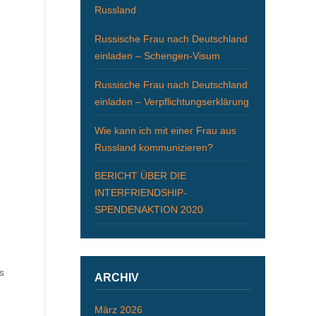
Russland
Russische Frau nach Deutschland
einladen – Schengen-Visum
Russische Frau nach Deutschland
einladen – Verpflichtungserklärung
Wie kann ich mit einer Frau aus
Russland kommunizieren?
BERICHT ÜBER DIE
INTERFRIENDSHIP-
SPENDENAKTION 2020
s
ARCHIV
März 2026