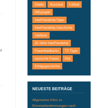
Städte
Russland
Fußball
Hilfsprojekt
InterFriendship-Tipps
InterFriendship Geschichte
Jubiläum
20 Jahre InterFriendship
nd
Frauenfeedbacks
TV Tipps
russische Frauen
Ehe
Erfolgsgeschichte
NEUESTE BEITRÄGE
Allgemeine Infos zu
Einreisebestimmungen nach