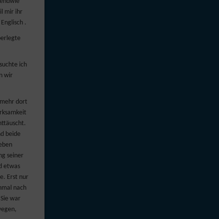
rgendwie
 mir ihr
Englisch .
berlegte
suchte ich
n wir
 mehr dort
erksamkeit
nttäuscht.
nd beide
Leben
ng seiner
nd etwas
e. Erst nur
inmal nach
 Sie war
wegen,