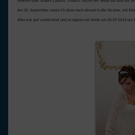
redeten über unsere Zukunft. Endlich hatten wir beide das was wir u
Am 20. September reiste ich dann noch einmal in die Ukraine, mit Ri
Alles war gut vorbereitet und so sagten wir beide am 26.09 2014 um