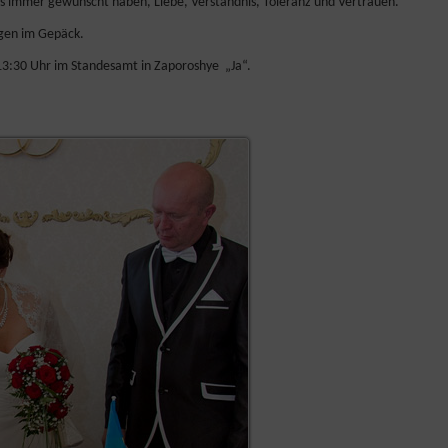
ns immer gewünscht haben, Liebe, Verständnis, Toleranz und Vertrauen.
ngen im Gepäck.
 13:30 Uhr im Standesamt in Zaporoshye „Ja“.