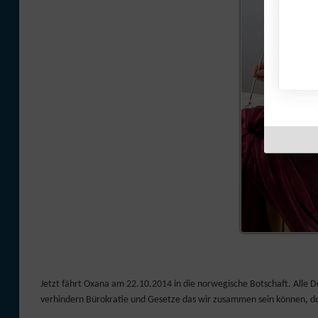
Jetzt fährt Oxana am 22.10.2014 in die norwegische Botschaft. Alle 
verhindern Bürokratie und Gesetze das wir zusammen sein können, do