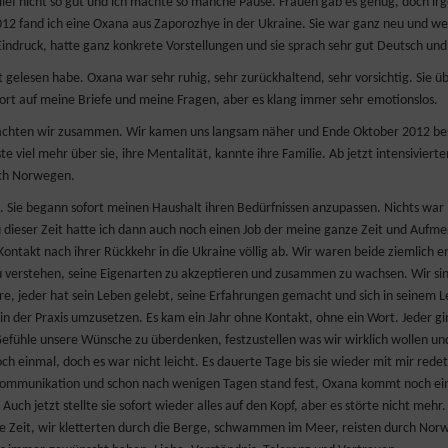
 es lief nicht so gut und ich machte so manche Pause. Frauen gab es genug, doch i
 fand ich eine Oxana aus Zaporozhye in der Ukraine. Sie war ganz neu und weil
n Eindruck, hatte ganz konkrete Vorstellungen und sie sprach sehr gut Deutsch und 
t gelesen habe. Oxana war sehr ruhig, sehr zurückhaltend, sehr vorsichtig. Sie ü
wort auf meine Briefe und meine Fragen, aber es klang immer sehr emotionslos.
brachten wir zusammen. Wir kamen uns langsam näher und Ende Oktober 2012 be
te viel mehr über sie, ihre Mentalität, kannte ihre Familie. Ab jetzt intensivierte
ach Norwegen.
. Sie begann sofort meinen Haushalt ihren Bedürfnissen anzupassen. Nichts war
Zu dieser Zeit hatte ich dann auch noch einen Job der meine ganze Zeit und Aufm
Kontakt nach ihrer Rückkehr in die Ukraine völlig ab. Wir waren beide ziemlich e
 zu verstehen, seine Eigenarten zu akzeptieren und zusammen zu wachsen. Wir si
hre, jeder hat sein Leben gelebt, seine Erfahrungen gemacht und sich in seinem 
 in der Praxis umzusetzen. Es kam ein Jahr ohne Kontakt, ohne ein Wort. Jeder gi
 Gefühle unsere Wünsche zu überdenken, festzustellen was wir wirklich wollen u
 einmal, doch es war nicht leicht. Es dauerte Tage bis sie wieder mit mir redet
e Kommunikation und schon nach wenigen Tagen stand fest, Oxana kommt noch e
ch jetzt stellte sie sofort wieder alles auf den Kopf, aber es störte nicht mehr.
lle Zeit, wir kletterten durch die Berge, schwammen im Meer, reisten durch Nor