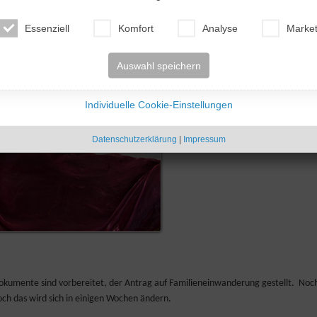
Essenziell
Komfort
Analyse
Market
Auswahl speichern
Individuelle Cookie-Einstellungen
Datenschutzerklärung
|
Impressum
Dokumente sind vorbereitet, der Antrag auf Familieneinwanderung gestellt. Noc
ch das wird sich in einigen Wochen ändern.