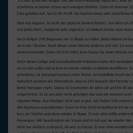
Ich war schon seit einiger Zeit bei InterFriendship registriert, aber
scheiterte es immer schon nach wenigen Briefen. Dann im Sommer 2012
Foto gefallen hat, las ich ihr Profil. Sie machte einen sehr natürliche
Was nun begann, ist nicht der typische Senkrechtstart, von dem ich of
sich jedes Wort, reagierte sehr zögerlich. Ich bekam immer eine Ant
Nach einiger Zeit begannen wir in Skype zu reden, jeden Abend ver
sie in der Ukraine. Nach dieser einen Woche änderte sich viel, ich wuss
unseren Kontakt. Dann 2013 im März kam Oxana für einen Monat n
Doch dieses ruhige und zurückhaltende Mädchen hatte sich verändert
wo es sein sollte und so kam es immer wieder zu kleinen Konflikten. 
erforderte, ist stand permanent unter Stress. Im Endeffekt brach der 
Natürlich wussten wir theoretisch, dass es Zeit braucht den Partner
keine Teenager mehr, Oxana ist inzwischen 40 Jahre alt und ich 48 Ja
eingerichtet. Es ist uns aber nicht gelungen das was wir wussten auch
eigenen Wege. Aus heutiger Sicht war es gut, wir hatten Zeit unsere
den Egoismus auszublenden. Dann im Mai 2014 kontaktierte ich sie noch
kurz am Telefon und dann wieder in Skype. Es war eine völlig ander
Norwegen. Wir beantragten ein Visum und im Juli war sie wieder hier. Au
nicht nur einfach zu Besuch, sie war zu Hause. Es war eine wundervo